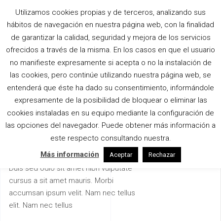
Utilizamos cookies propias y de terceros, analizando sus
hábitos de navegación en nuestra página web, con la finalidad
de garantizar la calidad, seguridad y mejora de los servicios
ofrecidos a través de la misma. En los casos en que el usuario
no manifieste expresamente si acepta o no la instalación de
IDYLLIC
las cookies, pero continúe utilizando nuestra página web, se
RESIDENCE
entenderá que éste ha dado su consentimiento, informándole
expresamente de la posibilidad de bloquear o eliminar las
cookies instaladas en su equipo mediante la configuración de
Proin gravida nibh vel velit auctor
las opciones del navegador. Puede obtener más información a
aliquet. Aenean sollicitudin, lorem quis
este respecto consultando nuestra.
bibendum auctor, nisi elit consequat
Más información
Aceptar
Rechazar
ipsum, nec sagittis sem nibh id elit.
Duis sed odio sit amet nibh vulputate
cursus a sit amet mauris. Morbi
accumsan ipsum velit. Nam nec tellus
elit. Nam nec tellus