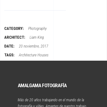
CATEGORY:
Photography
ARCHITECT:
Liam King
DATE:
20 noviembre, 2017
TAGS:
Architecture
Houses
AMALGAMA FOTOGRAFÍA
Más de 20 años trabajando en el mundo de la
fotografía y vídeo. Amantes de nuestro trabajo,