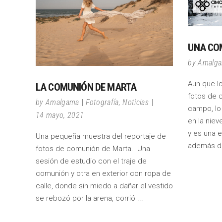
UNA CO
by
Amalg
Aun que l
LA COMUNIÓN DE MARTA
fotos de 
by
Amalgama
Fotografía
,
Noticias
campo, lo
14 mayo, 2021
en la nie
y es una 
Una pequeña muestra del reportaje de
además d
fotos de comunión de Marta. Una
sesión de estudio con el traje de
comunión y otra en exterior con ropa de
calle, donde sin miedo a dañar el vestido
se rebozó por la arena, corrió