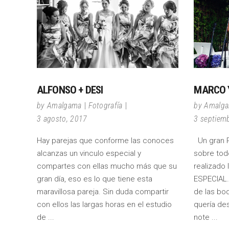
ALFONSO + DESI
MARCO Y
by
Amalgama
Fotografía
by
Amalg
3 agosto, 2017
3 septiem
Hay parejas que conforme las conoces
Un gran R
alcanzas un vinculo especial y
sobre tod
compartes con ellas mucho más que su
realizado 
gran día, eso es lo que tiene esta
ESPECIAL.
maravillosa pareja. Sin duda compartir
de las bo
con ellos las largas horas en el estudio
quería des
de
note