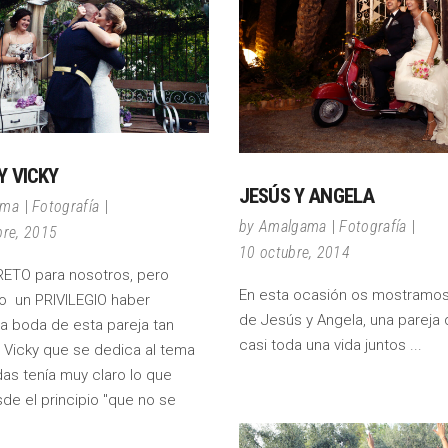
 VICKY
JESÚS Y ANGELA
ama
Fotografía
by
Amalgama
Fotografía
bre, 2015
10 octubre, 2014
ETO para nosotros, pero
En esta ocasión os mostramos
o un PRIVILEGIO haber
de Jesús y Angela, una pareja 
la boda de esta pareja tan
casi toda una vida juntos
 Vicky que se dedica al tema
das tenía muy claro lo que
de el principio "que no se