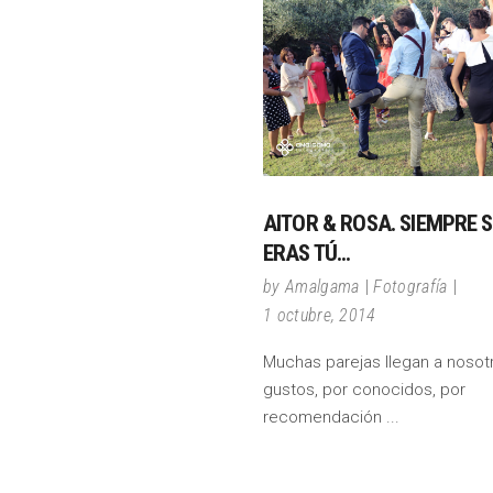
AITOR & ROSA. SIEMPRE 
ERAS TÚ…
by
Amalgama
Fotografía
1 octubre, 2014
Muchas parejas llegan a nosot
gustos, por conocidos, por
recomendación