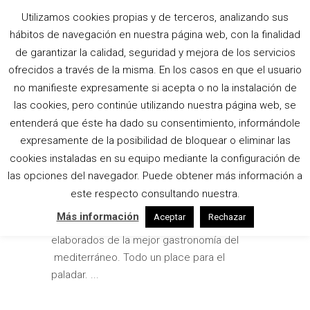
Utilizamos cookies propias y de terceros, analizando sus
hábitos de navegación en nuestra página web, con la finalidad
MARISCO TAG
de garantizar la calidad, seguridad y mejora de los servicios
ofrecidos a través de la misma. En los casos en que el usuario
no manifieste expresamente si acepta o no la instalación de
COCINA MEDITERRÁNEA
las cookies, pero continúe utilizando nuestra página web, se
entenderá que éste ha dado su consentimiento, informándole
by
Amalgama
Artículos
14 julio, 2013
expresamente de la posibilidad de bloquear o eliminar las
Aquí os dejamos una muestra de
cookies instaladas en su equipo mediante la configuración de
fotografías que hemos realizado para
las opciones del navegador. Puede obtener más información a
diferentes revistas y publicaciones de
este respecto consultando nuestra.
restaurantes de la Comunidad Valenciana.
Más información
Aceptar
Rechazar
Platos exquisitos y perfectamente
elaborados de la mejor gastronomía del
mediterráneo. Todo un place para el
paladar.