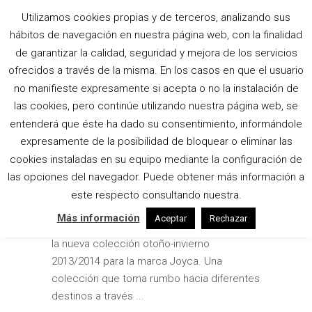
Utilizamos cookies propias y de terceros, analizando sus
MODA FEMENINA
hábitos de navegación en nuestra página web, con la finalidad
de garantizar la calidad, seguridad y mejora de los servicios
TAG
ofrecidos a través de la misma. En los casos en que el usuario
no manifieste expresamente si acepta o no la instalación de
JOYCA ZAPATOS COLECCIÓN
las cookies, pero continúe utilizando nuestra página web, se
OTOÑO-INVIERNO 2013/14
entenderá que éste ha dado su consentimiento, informándole
expresamente de la posibilidad de bloquear o eliminar las
by
Amalgama
Artículos
,
Fotografía
cookies instaladas en su equipo mediante la configuración de
23 octubre, 2013
las opciones del navegador. Puede obtener más información a
El equipo de Amalgama Fotografía realizó
este respecto consultando nuestra.
junto con el estudio de diseño gráfico "de
Más información
Aceptar
Rechazar
Lunes a Jueves" el catálogo de calzado de
la nueva colección otoño-invierno
2013/2014 para la marca Joyca. Una
colección que toma rumbo hacia diferentes
destinos a través