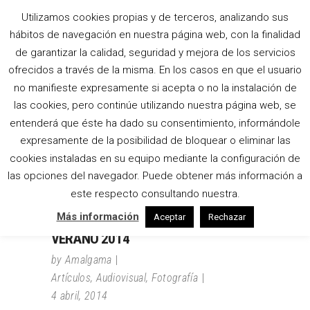
Utilizamos cookies propias y de terceros, analizando sus
hábitos de navegación en nuestra página web, con la finalidad
SANDALIAS TAG
de garantizar la calidad, seguridad y mejora de los servicios
ofrecidos a través de la misma. En los casos en que el usuario
no manifieste expresamente si acepta o no la instalación de
las cookies, pero continúe utilizando nuestra página web, se
entenderá que éste ha dado su consentimiento, informándole
expresamente de la posibilidad de bloquear o eliminar las
cookies instaladas en su equipo mediante la configuración de
las opciones del navegador. Puede obtener más información a
este respecto consultando nuestra.
Más información
Aceptar
Rechazar
COLECCIÓN JOYCA PRIMAVERA-
VERANO 2014
by
Amalgama
Artículos
,
Audiovisual
,
Fotografía
4 abril, 2014