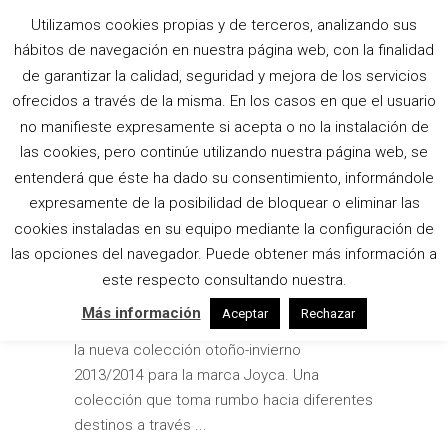
Utilizamos cookies propias y de terceros, analizando sus
hábitos de navegación en nuestra página web, con la finalidad
SLIPPERS TAG
de garantizar la calidad, seguridad y mejora de los servicios
ofrecidos a través de la misma. En los casos en que el usuario
no manifieste expresamente si acepta o no la instalación de
JOYCA ZAPATOS COLECCIÓN
las cookies, pero continúe utilizando nuestra página web, se
OTOÑO-INVIERNO 2013/14
entenderá que éste ha dado su consentimiento, informándole
expresamente de la posibilidad de bloquear o eliminar las
by
Amalgama
Artículos
,
Fotografía
cookies instaladas en su equipo mediante la configuración de
23 octubre, 2013
las opciones del navegador. Puede obtener más información a
El equipo de Amalgama Fotografía realizó
este respecto consultando nuestra.
junto con el estudio de diseño gráfico "de
Más información
Aceptar
Rechazar
Lunes a Jueves" el catálogo de calzado de
la nueva colección otoño-invierno
2013/2014 para la marca Joyca. Una
colección que toma rumbo hacia diferentes
destinos a través