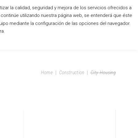
zar la calidad, seguridad y mejora de los servicios ofrecidos a
o continúe utilizando nuestra página web, se entenderá que éste
Conócenos
Blog
Contacto
uipo mediante la configuración de las opciones del navegador.
ra.
Home
|
Construction
|
City Housing